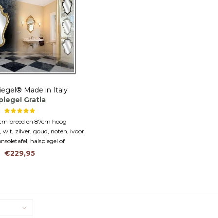
iegel® Made in Italy
piegel Gratia
1cm breed en 87cm hoog
 wit, zilver, goud, noten, ivoor
soletafel, halspiegel of
adkamerspiegel
€229,95