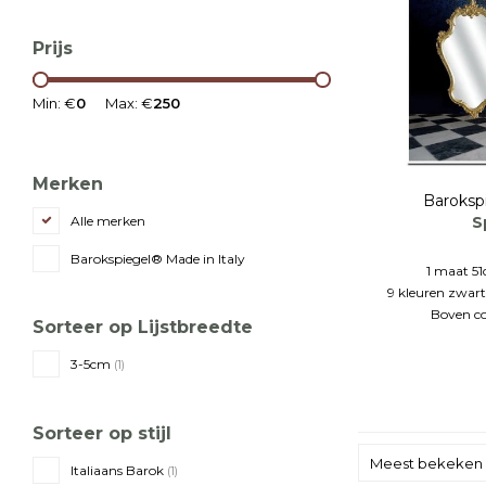
Prijs
Min: €
0
Max: €
250
Merken
Baroksp
S
Alle merken
Barokspiegel® Made in Italy
1 maat 5
9 kleuren zwart,
Boven con
Sorteer op Lijstbreedte
b
3-5cm
(1)
Sorteer op stijl
Meest bekeken
Italiaans Barok
(1)