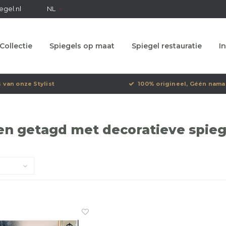
egel.nl
NL
Collectie
Spiegels op maat
Spiegel restauratie
In
s van onze Stylist
100% origineel, Géén nama
en getagd met decoratieve spieg