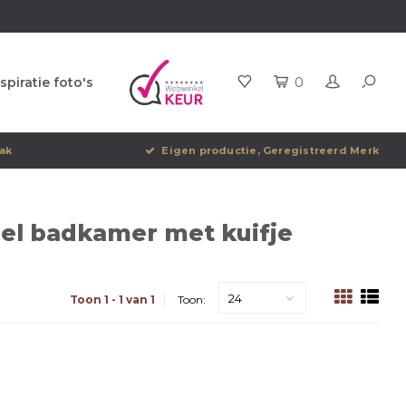
spiratie foto's
0
ak
Eigen productie, Geregistreerd Merk
el badkamer met kuifje
24
Toon 1 - 1 van 1
Toon: