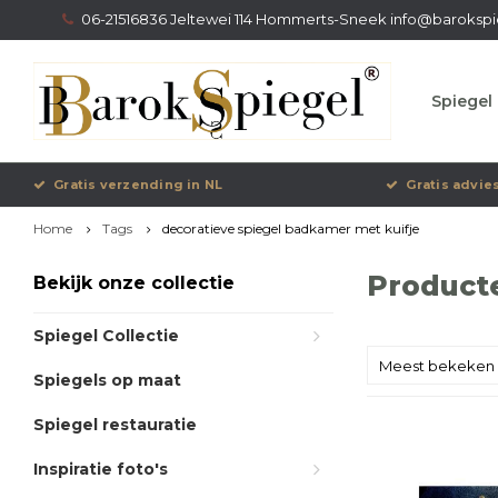
06-21516836 Jeltewei 114 Hommerts-Sneek
info@barokspi
Spiegel 
Gratis verzending in NL
Gratis advie
Home
Tags
decoratieve spiegel badkamer met kuifje
Product
Bekijk onze collectie
Spiegel Collectie
Meest bekeken
Spiegels op maat
Spiegel restauratie
Inspiratie foto's