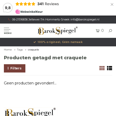
×
341
Reviews
9,8
06-21516836 Jeltewei 114 Hommerts-Sneek
info@barokspiegel.nl
0
MENU
100% origineel, Géén namaak
Home
Tags
craquele
Producten getagd met craquele
Filters
Geen producten gevonden!...