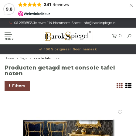
×
341
Reviews
9,8
06-21516836 Jeltewei 114 Hommerts-Sneek
info@barokspiegel.nl
0
MENU
100% origineel, Géén namaak
Home
Tags
console tafel noten
Producten getagd met console tafel
noten
Filters