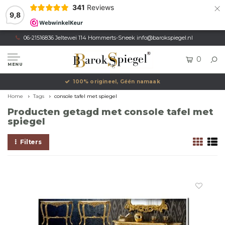
×
341
Reviews
9,8
06-21516836 Jeltewei 114 Hommerts-Sneek
info@barokspiegel.nl
0
MENU
100% origineel, Géén namaak
Home
Tags
console tafel met spiegel
Producten getagd met console tafel met
spiegel
Filters