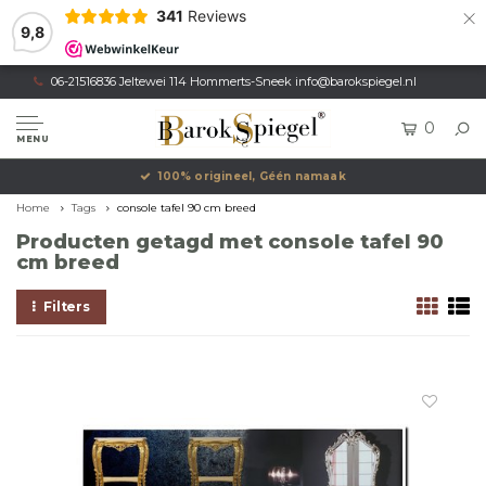
×
341
Reviews
9,8
06-21516836 Jeltewei 114 Hommerts-Sneek
info@barokspiegel.nl
0
MENU
100% origineel, Géén namaak
Home
Tags
console tafel 90 cm breed
Producten getagd met console tafel 90
cm breed
Filters