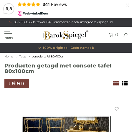
×
341
Reviews
9,8
06-21516836 Jeltewei 114 Hommerts-Sneek
info@barokspiegel.nl
0
MENU
100% origineel, Géén namaak
Home
Tags
console tafel 80x100cm
Producten getagd met console tafel
80x100cm
Filters