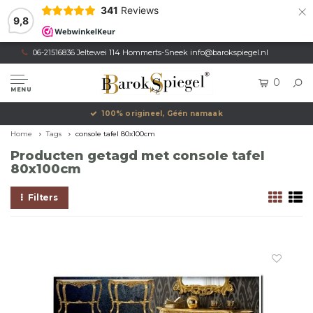
×
341
Reviews
9,8
06-21516836 Jeltewei 114 Hommerts-Sneek
info@barokspiegel.nl
0
MENU
100% origineel, Géén namaak
Home
Tags
console tafel 80x100cm
Producten getagd met console tafel
80x100cm
Filters