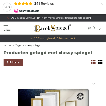
×
341
Reviews
9,8
06-21516836 Jeltewei 114 Hommerts-Sneek
info@barokspiegel.nl
0
MENU
100% origineel, Géén namaak
Home
Tags
classy spiegel
Producten getagd met classy spiegel
Filters