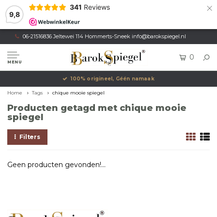
×
341
Reviews
9,8
06-21516836 Jeltewei 114 Hommerts-Sneek
info@barokspiegel.nl
0
MENU
100% origineel, Géén namaak
Home
Tags
chique mooie spiegel
Producten getagd met chique mooie
spiegel
Filters
Geen producten gevonden!...