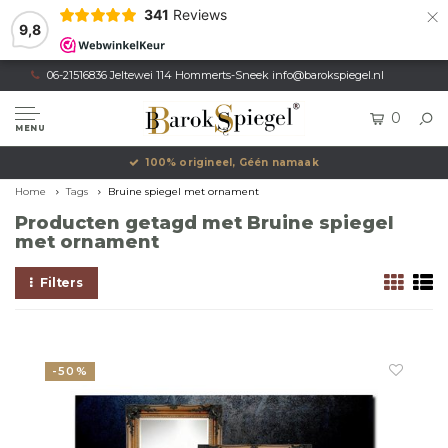
×
341
Reviews
9,8
06-21516836 Jeltewei 114 Hommerts-Sneek
info@barokspiegel.nl
0
MENU
100% origineel, Géén namaak
Home
Tags
Bruine spiegel met ornament
Producten getagd met Bruine spiegel
met ornament
Filters
-50%