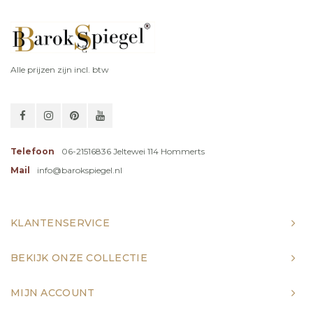
Alle prijzen zijn incl. btw
Telefoon
06-21516836 Jeltewei 114 Hommerts
Mail
info@barokspiegel.nl
KLANTENSERVICE
BEKIJK ONZE COLLECTIE
MIJN ACCOUNT