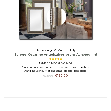
Barokspiegel® Made in Italy
Spiegel Cesarino Antiekzilver-brons Aanbieding!
AANBIEDING-SALE-OP=OP
Made in Italy houten lijst in bladzilver& bronze patina
Wand, hal, schouw of badkamer spiegel-passpiegel
€160,00
€289,95