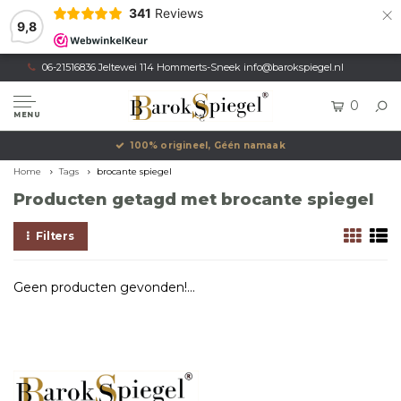
×
341
Reviews
9,8
06-21516836 Jeltewei 114 Hommerts-Sneek
info@barokspiegel.nl
0
MENU
100% origineel, Géén namaak
Home
Tags
brocante spiegel
Producten getagd met brocante spiegel
Filters
Geen producten gevonden!...