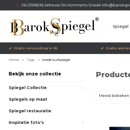
06-21516836 Jeltewei 114 Hommerts-Sneek
info@barokspi
Spiegel 
Gratis verzending in NL
Gratis advie
Home
Tags
brede kuifspiegel
Product
Bekijk onze collectie
Spiegel Collectie
Meest bekeken
Spiegels op maat
Spiegel restauratie
Inspiratie foto's