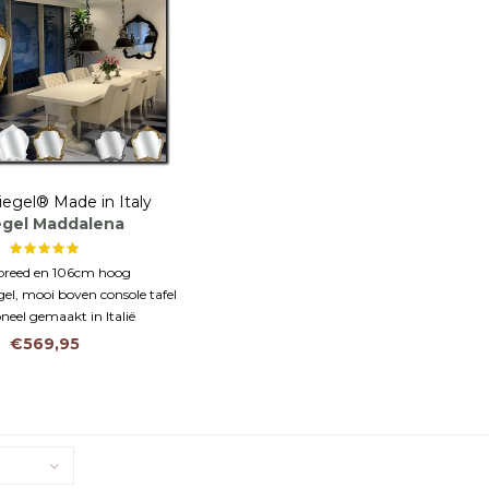
iegel® Made in Italy
egel Maddalena
breed en 106cm hoog
gel, mooi boven console tafel
oneel gemaakt in Italië
€569,95