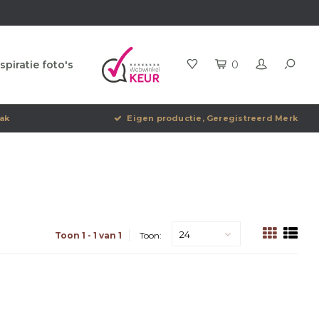
spiratie foto's
0
ak
Eigen productie, Geregistreerd Merk
24
Toon 1 - 1 van 1
Toon: