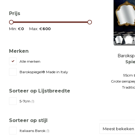
Prijs
Min: €
0
Max: €
600
Merken
Baroksp
Spi
Alle merken
Barokspiegel® Made in Italy
95cm 
Grote sierspie
Traditi
Sorteer op Lijstbreedte
5-7cm
(1)
Sorteer op stijl
Meest bekeken
Italiaans Barok
(1)