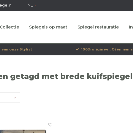
egel.nl
NL
Collectie
Spiegels op maat
Spiegel restauratie
In
s van onze Stylist
100% origineel, Géén nama
en getagd met brede kuifspiegel