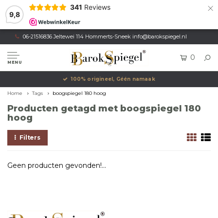
×
341
Reviews
9,8
06-21516836 Jeltewei 114 Hommerts-Sneek
info@barokspiegel.nl
0
MENU
100% origineel, Géén namaak
Home
Tags
boogspiegel 180 hoog
Producten getagd met boogspiegel 180
hoog
Filters
Geen producten gevonden!...