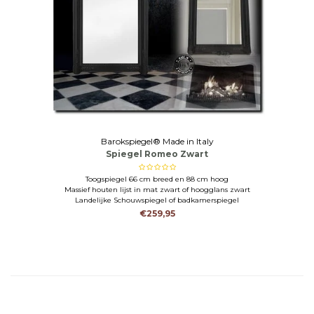
Barokspiegel® Made in Italy
Spiegel Romeo Zwart
Toogspiegel 66 cm breed en 88 cm hoog
Massief houten lijst in mat zwart of hoogglans zwart
Landelijke Schouwspiegel of badkamerspiegel
€259,95