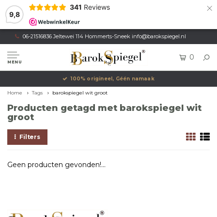
×
341
Reviews
9,8
06-21516836 Jeltewei 114 Hommerts-Sneek
info@barokspiegel.nl
0
MENU
100% origineel, Géén namaak
Home
Tags
barokspiegel wit groot
Producten getagd met barokspiegel wit
groot
Filters
Geen producten gevonden!...