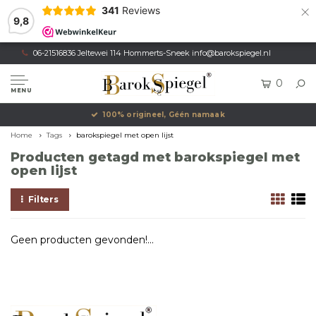
×
341
Reviews
9,8
06-21516836 Jeltewei 114 Hommerts-Sneek
info@barokspiegel.nl
0
MENU
100% origineel, Géén namaak
Home
Tags
barokspiegel met open lijst
Producten getagd met barokspiegel met
open lijst
Filters
Geen producten gevonden!...