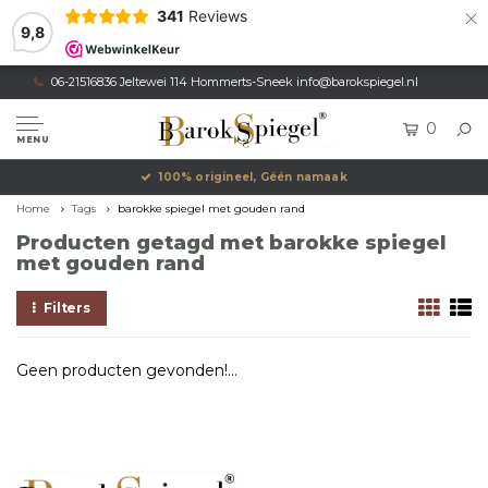
×
341
Reviews
9,8
06-21516836 Jeltewei 114 Hommerts-Sneek
info@barokspiegel.nl
0
MENU
100% origineel, Géén namaak
Home
Tags
barokke spiegel met gouden rand
Producten getagd met barokke spiegel
met gouden rand
Filters
Geen producten gevonden!...