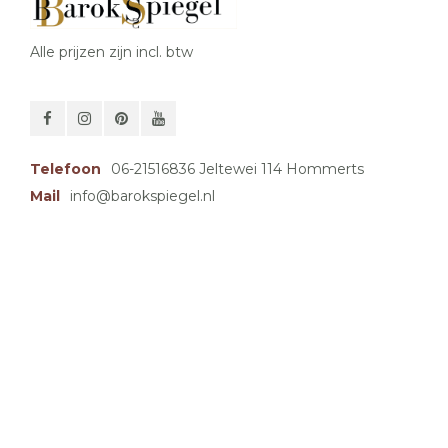
Alle prijzen zijn incl. btw
Telefoon
06-21516836 Jeltewei 114 Hommerts
Mail
info@barokspiegel.nl