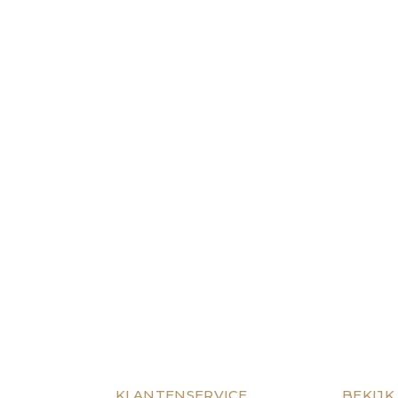
KLANTENSERVICE
BEKIJK