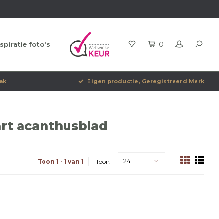
spiratie foto's
0
ak
Eigen productie, Geregistreerd Merk
rt acanthusblad
24
Toon 1 - 1 van 1
Toon: