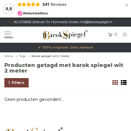
×
341
Reviews
9,8
06-21516836 Jeltewei 114 Hommerts-Sneek
info@barokspiegel.nl
0
MENU
100% origineel, Géén namaak
Home
Tags
barok spiegel wit 2 meter
Producten getagd met barok spiegel wit
2 meter
Filters
Geen producten gevonden!...