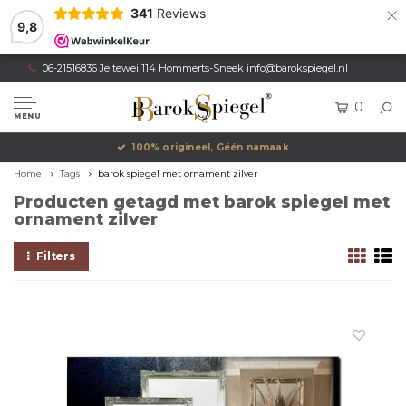
×
341
Reviews
9,8
06-21516836 Jeltewei 114 Hommerts-Sneek
info@barokspiegel.nl
0
MENU
100% origineel, Géén namaak
Home
Tags
barok spiegel met ornament zilver
Producten getagd met barok spiegel met
ornament zilver
Filters