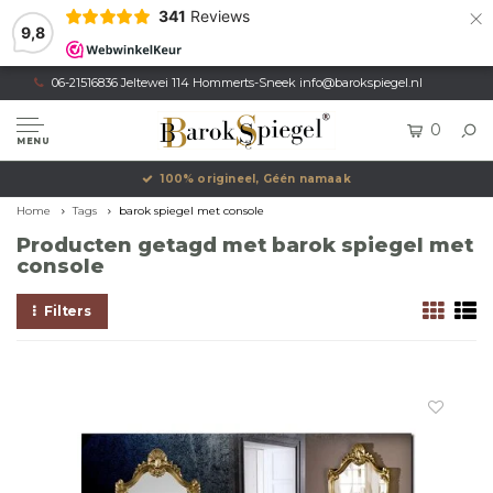
×
341
Reviews
9,8
06-21516836 Jeltewei 114 Hommerts-Sneek
info@barokspiegel.nl
0
MENU
100% origineel, Géén namaak
Home
Tags
barok spiegel met console
Producten getagd met barok spiegel met
console
Filters