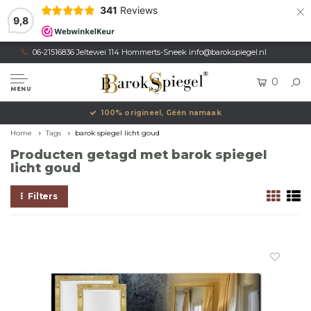
×
341
Reviews
9,8
06-21516836 Jeltewei 114 Hommerts-Sneek
info@barokspiegel.nl
0
MENU
100% origineel, Géén namaak
Home
Tags
barok spiegel licht goud
Producten getagd met barok spiegel
licht goud
Filters