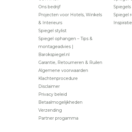
Ons bedrijf
Spiegels
Projecten voor Hotels, Winkels
Spiegel r
& Interieurs
Inspiratie
Spiegel stylist
Spiegel ophangen – Tips &
montageadvies |
Barokspiegel.nl
Garantie, Retourneren & Ruilen
Algemene voorwaarden
Klachtenprocedure
Disclaimer
Privacy beleid
Betaalmogelijkheden
Verzending
Partner progamma