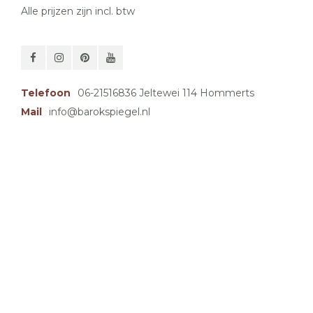
Alle prijzen zijn incl. btw
Telefoon
06-21516836 Jeltewei 114 Hommerts
Mail
info@barokspiegel.nl