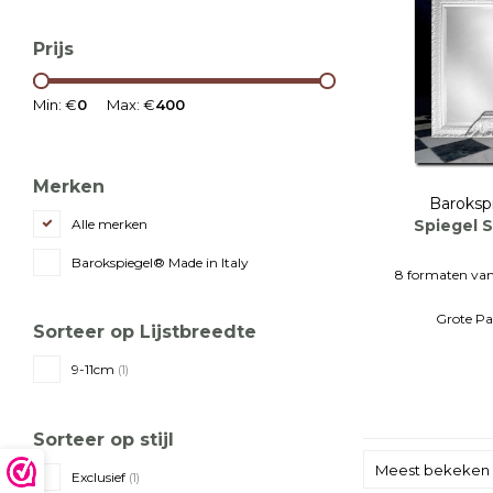
Prijs
Min: €
0
Max: €
400
Merken
Baroksp
Spiegel 
Alle merken
Barokspiegel® Made in Italy
8 formaten van
Grote Pa
Sorteer op Lijstbreedte
Uniek karakter 
9-11cm
(1)
Sorteer op stijl
Meest bekeken
Exclusief
(1)