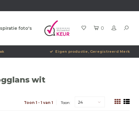
spiratie foto's
0
ak
Eigen productie, Geregistreerd Merk
gglans wit
24
Toon 1 - 1 van 1
Toon: