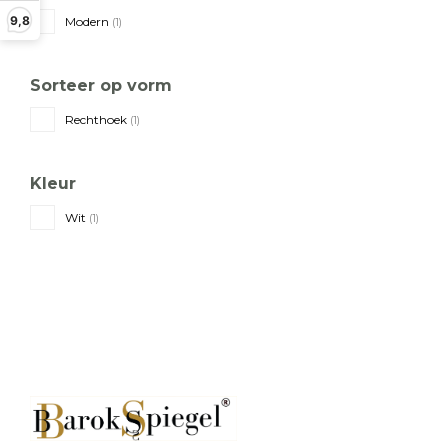
9,8
Modern
(1)
Sorteer op vorm
Rechthoek
(1)
Kleur
Wit
(1)