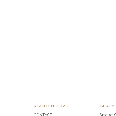
KLANTENSERVICE
BEKIJK
CONTACT
Spiegel C