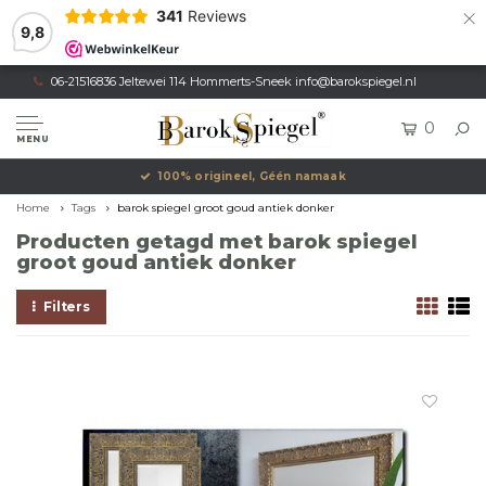
×
341
Reviews
9,8
06-21516836 Jeltewei 114 Hommerts-Sneek
info@barokspiegel.nl
0
MENU
100% origineel, Géén namaak
Home
Tags
barok spiegel groot goud antiek donker
Producten getagd met barok spiegel
groot goud antiek donker
Filters