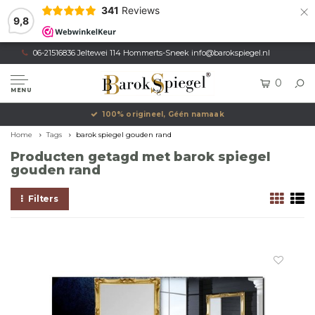
×
341
Reviews
9,8
06-21516836 Jeltewei 114 Hommerts-Sneek
info@barokspiegel.nl
0
MENU
100% origineel, Géén namaak
Home
Tags
barok spiegel gouden rand
Producten getagd met barok spiegel
gouden rand
Filters