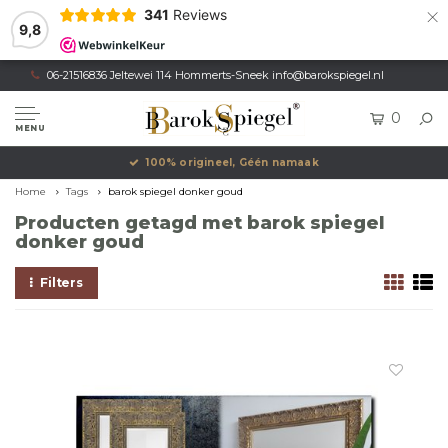
×
341
Reviews
9,8
06-21516836 Jeltewei 114 Hommerts-Sneek
info@barokspiegel.nl
0
MENU
100% origineel, Géén namaak
Home
Tags
barok spiegel donker goud
Producten getagd met barok spiegel
donker goud
Filters