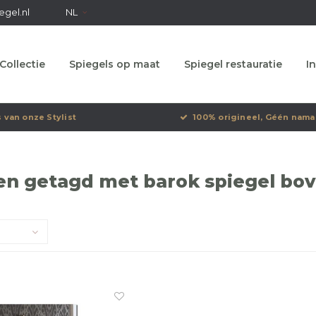
egel.nl
NL
Collectie
Spiegels op maat
Spiegel restauratie
In
s van onze Stylist
100% origineel, Géén nama
n getagd met barok spiegel bov