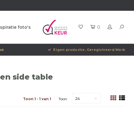
spiratie foto's
0
ak
Eigen productie, Geregistreerd Merk
en side table
24
Toon 1 - 1 van 1
Toon: