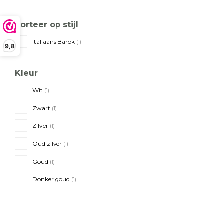
Sorteer op stijl
Italiaans Barok
(1)
9,8
Kleur
Wit
(1)
Zwart
(1)
Zilver
(1)
Oud zilver
(1)
Goud
(1)
Donker goud
(1)