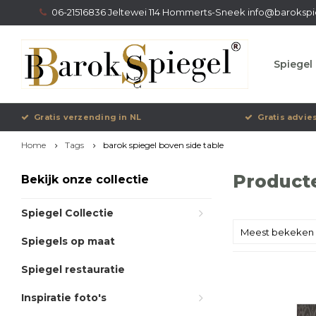
06-21516836 Jeltewei 114 Hommerts-Sneek
info@barokspi
Spiegel 
Gratis verzending in NL
Gratis advie
Home
Tags
barok spiegel boven side table
Producte
Bekijk onze collectie
Spiegel Collectie
Meest bekeken
Spiegels op maat
Spiegel restauratie
Inspiratie foto's