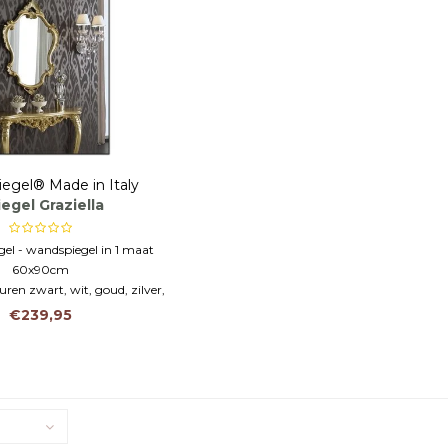
iegel® Made in Italy
egel Graziella
gel - wandspiegel in 1 maat
60x90cm
uren zwart, wit, goud, zilver,
noten etc.
€239,95
gel of boven console tafel -
wandconsole