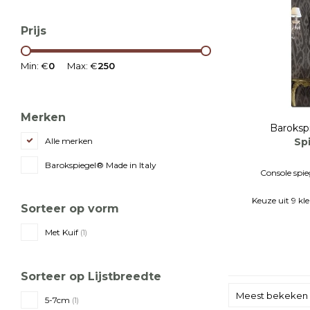
Prijs
Min: €
0
Max: €
250
Merken
Baroksp
Spi
Alle merken
Barokspiegel® Made in Italy
Console spie
Keuze uit 9 kle
Sorteer op vorm
Solo Wandspie
Met Kuif
(1)
Sorteer op Lijstbreedte
Meest bekeken
5-7cm
(1)