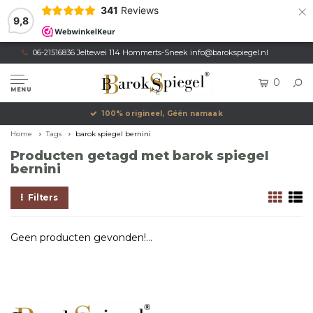
×
341
Reviews
9,8
06-21516836 Jeltewei 114 Hommerts-Sneek
info@barokspiegel.nl
0
MENU
100% origineel, Géén namaak
Home
Tags
barok spiegel bernini
Producten getagd met barok spiegel
bernini
Filters
Geen producten gevonden!...