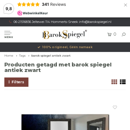
×
341
Reviews
9,8
06-21516836 Jeltewei 114 Hommerts-Sneek
info@barokspiegel.nl
0
MENU
100% origineel, Géén namaak
Home
Tags
barok spiegel antiek zwart
Producten getagd met barok spiegel
antiek zwart
Filters