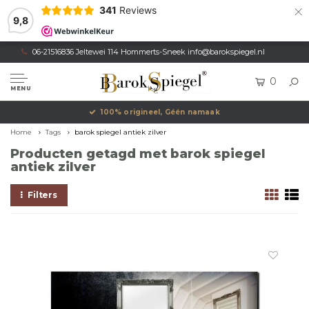
×
341
Reviews
9,8
06-21516836 Jeltewei 114 Hommerts-Sneek
info@barokspiegel.nl
0
MENU
100% origineel, Géén namaak
Home
Tags
barok spiegel antiek zilver
Producten getagd met barok spiegel
antiek zilver
Filters