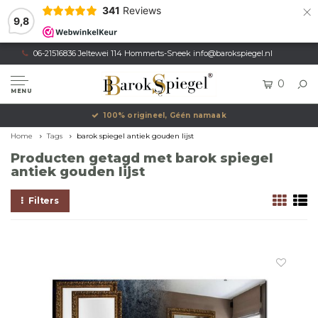
×
341
Reviews
9,8
06-21516836 Jeltewei 114 Hommerts-Sneek
info@barokspiegel.nl
0
MENU
100% origineel, Géén namaak
Home
Tags
barok spiegel antiek gouden lijst
Producten getagd met barok spiegel
antiek gouden lijst
Filters