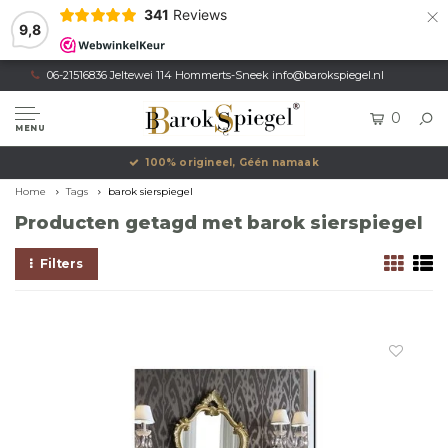
×
341
Reviews
9,8
06-21516836 Jeltewei 114 Hommerts-Sneek
info@barokspiegel.nl
0
MENU
100% origineel, Géén namaak
Home
Tags
barok sierspiegel
Producten getagd met barok sierspiegel
Filters