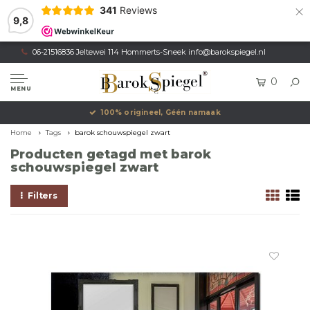
×
341
Reviews
9,8
06-21516836 Jeltewei 114 Hommerts-Sneek
info@barokspiegel.nl
0
MENU
100% origineel, Géén namaak
Home
Tags
barok schouwspiegel zwart
Producten getagd met barok
schouwspiegel zwart
Filters