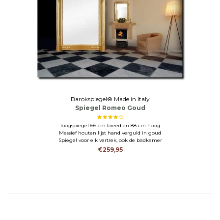
Barokspiegel® Made in Italy
Spiegel Romeo Goud
Toogspiegel 66 cm breed en 88 cm hoog
Massief houten lijst hand verguld in goud
Spiegel voor elk vertrek, ook de badkamer
€259,95