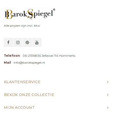
Alle prijzen zijn incl. btw
Telefoon
06-21516836 Jeltewei 114 Hommerts
Mail
info@barokspiegel.nl
KLANTENSERVICE
BEKIJK ONZE COLLECTIE
MIJN ACCOUNT