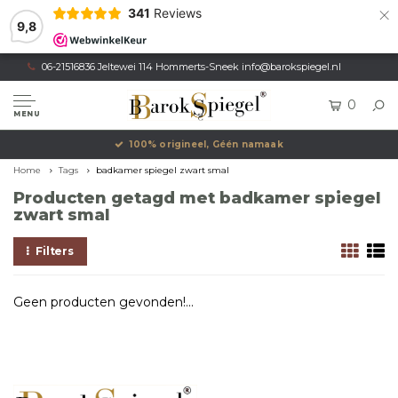
×
341
Reviews
9,8
06-21516836 Jeltewei 114 Hommerts-Sneek
info@barokspiegel.nl
0
MENU
100% origineel, Géén namaak
Home
Tags
badkamer spiegel zwart smal
Producten getagd met badkamer spiegel
zwart smal
Filters
Geen producten gevonden!...