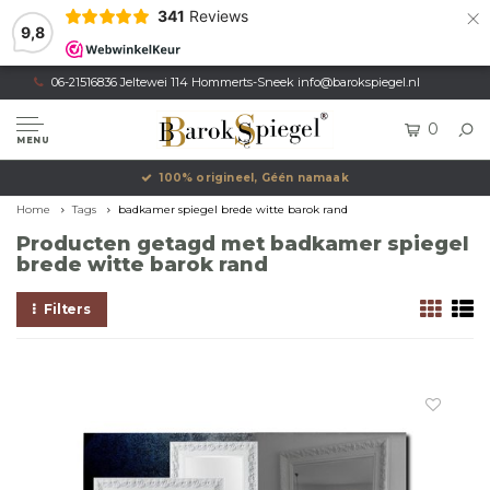
×
341
Reviews
9,8
06-21516836 Jeltewei 114 Hommerts-Sneek
info@barokspiegel.nl
0
MENU
100% origineel, Géén namaak
Home
Tags
badkamer spiegel brede witte barok rand
Producten getagd met badkamer spiegel
brede witte barok rand
Filters