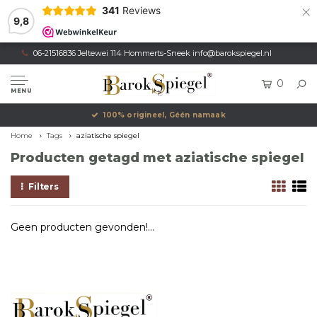
×
341
Reviews
9,8
06-21516836 Jeltewei 114 Hommerts-Sneek
info@barokspiegel.nl
0
MENU
100% origineel, Géén namaak
Home
Tags
aziatische spiegel
Producten getagd met aziatische spiegel
Filters
Geen producten gevonden!...