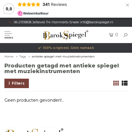
×
341
Reviews
9,8
06-21516836 Jeltewei 114 Hommerts-Sneek
info@barokspiegel.nl
0
MENU
100% origineel, Géén namaak
Home
Tags
antieke spiegel met muziekinstrumenten
Producten getagd met antieke spiegel
met muziekinstrumenten
Filters
Geen producten gevonden!...