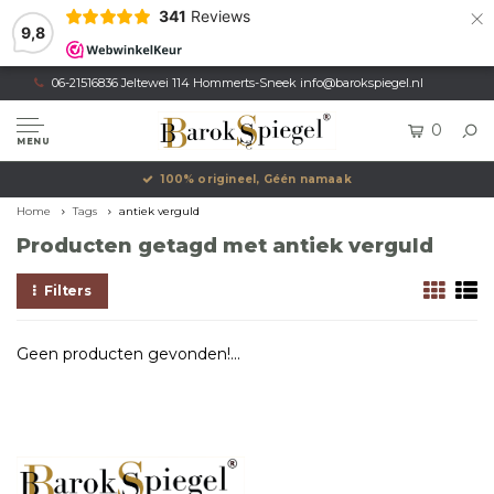
×
341
Reviews
9,8
06-21516836 Jeltewei 114 Hommerts-Sneek
info@barokspiegel.nl
0
MENU
100% origineel, Géén namaak
Home
Tags
antiek verguld
Producten getagd met antiek verguld
Filters
Geen producten gevonden!...