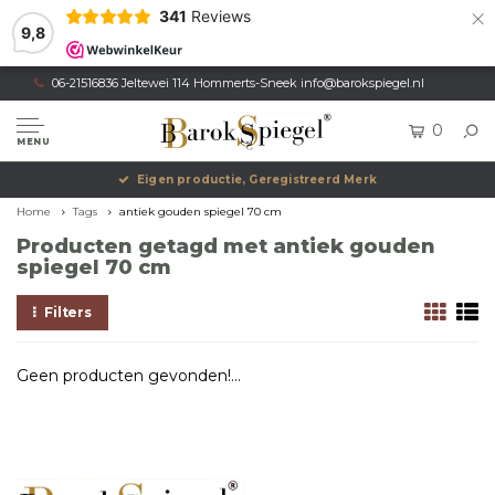
×
341
Reviews
9,8
06-21516836 Jeltewei 114 Hommerts-Sneek
info@barokspiegel.nl
0
MENU
Eigen productie, Geregistreerd Merk
Home
Tags
antiek gouden spiegel 70 cm
Producten getagd met antiek gouden
spiegel 70 cm
Filters
Geen producten gevonden!...