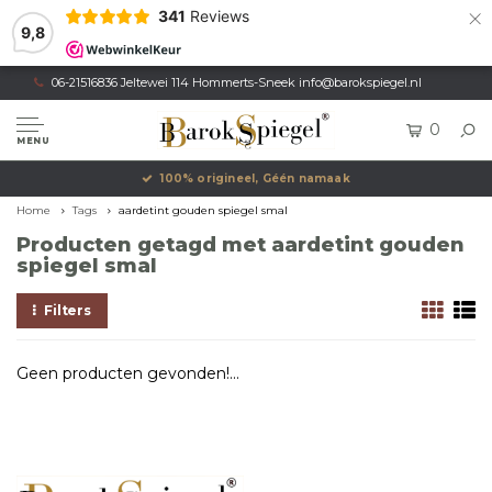
×
341
Reviews
9,8
06-21516836 Jeltewei 114 Hommerts-Sneek
info@barokspiegel.nl
0
MENU
100% origineel, Géén namaak
Home
Tags
aardetint gouden spiegel smal
Producten getagd met aardetint gouden
spiegel smal
Filters
Geen producten gevonden!...