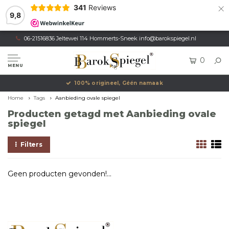
×
341
Reviews
9,8
06-21516836 Jeltewei 114 Hommerts-Sneek
info@barokspiegel.nl
0
MENU
100% origineel, Géén namaak
Home
Tags
Aanbieding ovale spiegel
Producten getagd met Aanbieding ovale
spiegel
Filters
Geen producten gevonden!...