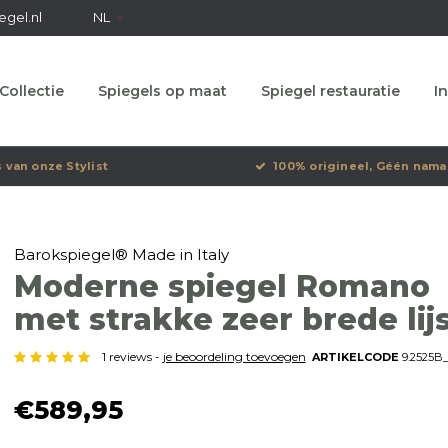
egel.nl
NL
Collectie
Spiegels op maat
Spiegel restauratie
In
s van onze Stylist
100% origineel, Géén nama
Barokspiegel® Made in Italy
Moderne spiegel Romano
met strakke zeer brede lij
1 reviews -
je beoordeling toevoegen
ARTIKELCODE
9.2525B_
€589,95