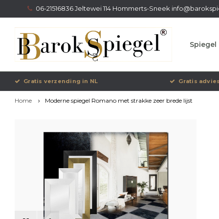
06-21516836 Jeltewei 114 Hommerts-Sneek
info@barokspi
Spiegel 
Gratis verzending in NL
Gratis advie
Home
Moderne spiegel Romano met strakke zeer brede lijst