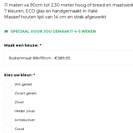
11 maten va 90cm tot 2.30 meter hoog of breed en maatwer
7 kleuren, ECO glas en handgemaakt in Italië
Massief houten lijst van 14 cm en strak afgewerkt
SPECIAAL VOOR JOU GEMAAKT! 4-5 WEKEN
Maak een keuze:
*
Buitenmaat 88x119cm - €589,95
Kies uw kleur:
*
Wit gelakt
Zwart gelakt
Zilver
Helder zilver
Antiekzilver
Goud