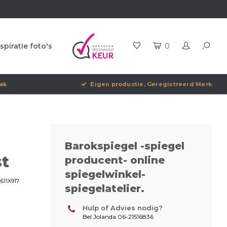
spiratie foto's
0
ak
Eigen productie, Geregistreerd Merk
Barokspiegel -spiegel
st
producent- online
spiegelwinkel-
611X917
spiegelatelier
.
Hulp of Advies nodig?
Bel Jolanda 06-21516836