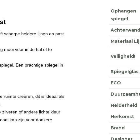
Ophangen
spiegel
st
Achterwan
t scherpe heldere lijnen en past
Materiaal Lij
 mooi voor in de hal of te
Veiligheid!
spiegel. Een prachtige spiegel in
Spiegelglas
ECO
Duurzaamhe
e ruimte creëren, dit is ideaal als
.
Helderheid
zilveren of andere lichte kleur
Herkomst
deaal kan zijn voor donkere
Brand
Designer