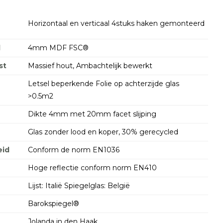
Horizontaal en verticaal 4stuks haken gemonteerd
d
4mm MDF FSC®
st
Massief hout, Ambachtelijk bewerkt
Letsel beperkende Folie op achterzijde glas
>0.5m2
Dikte 4mm met 20mm facet slijping
Glas zonder lood en koper, 30% gerecycled
id
Conform de norm EN1036
Hoge reflectie conform norm EN410
Lijst: Italië Spiegelglas: België
Barokspiegel®
Jolanda in den Haak