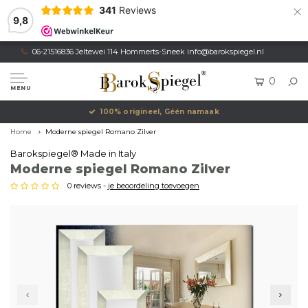
×
341
Reviews
9,8
06-21516836 Jeltewei 114 Hommerts-Sneek
info@barokspiegel.nl
0
MENU
100% origineel, Géén namaak
Home
Moderne spiegel Romano Zilver
Barokspiegel® Made in Italy
Moderne spiegel Romano Zilver
0 reviews -
je beoordeling toevoegen