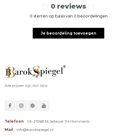
0 reviews
0 reviews
0 sterren op basis van 0 beoordelingen
Je beoordeling toevoegen
Alle prijzen zijn incl. btw
Telefoon
06-21516836 Jeltewei 114 Hommerts
Mail
info@barokspiegel.nl