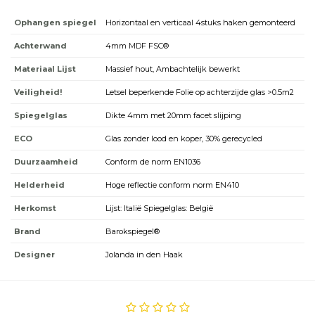
Ophangen spiegel
Horizontaal en verticaal 4stuks haken gemonteerd
Achterwand
4mm MDF FSC®
Materiaal Lijst
Massief hout, Ambachtelijk bewerkt
Veiligheid!
Letsel beperkende Folie op achterzijde glas >0.5m2
Spiegelglas
Dikte 4mm met 20mm facet slijping
ECO
Glas zonder lood en koper, 30% gerecycled
Duurzaamheid
Conform de norm EN1036
Helderheid
Hoge reflectie conform norm EN410
Herkomst
Lijst: Italië Spiegelglas: België
Brand
Barokspiegel®
Designer
Jolanda in den Haak