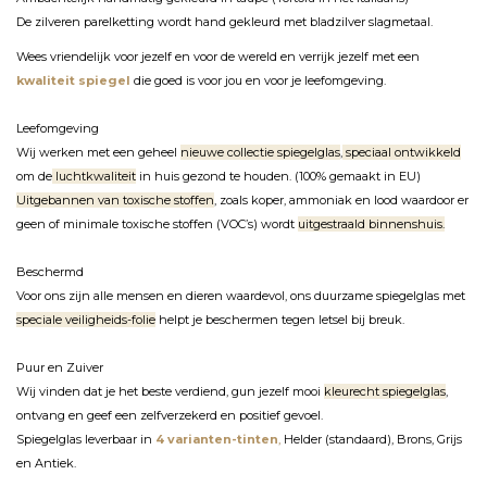
De zilveren parelketting wordt hand gekleurd met bladzilver slagmetaal.
Wees vriendelijk voor jezelf en voor de wereld en verrijk jezelf met een
kwaliteit spiegel
die goed is voor jou en voor je leefomgeving.
Leefomgeving
Wij werken met een geheel
nieuwe collectie spiegelglas
,
speciaal ontwikkeld
om de
luchtkwaliteit
in huis gezond te houden. (100% gemaakt in EU)
Uitgebannen van toxische stoffen
, zoals koper, ammoniak en lood waardoor er
geen of minimale toxische stoffen (VOC’s) wordt
uitgestraald binnenshuis.
Beschermd
Voor ons zijn alle mensen en dieren waardevol, ons duurzame spiegelglas met
speciale veiligheids-folie
helpt je beschermen tegen letsel bij breuk.
Puur en Zuiver
Wij vinden dat je het beste verdiend, gun jezelf mooi
kleurecht spiegelglas
,
ontvang en geef een zelfverzekerd en positief gevoel.
Spiegelglas leverbaar in
4 varianten-tinten
,
Helder (standaard), Brons, Grijs
en Antiek.