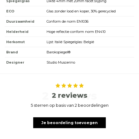
Spiegelglas
Dikte 4mm met 20mm facet slijping
ECO
Glas zonder lood en koper, 30% gerecycled
Duurzaamheid
Conform de norm EN1036
Helderheid
Hoge reflectie conform norm EN410
Herkomst
Lijst: Italië Spiegelglas: België
Brand
Barokspiegel®
Designer
Studio Muscerino
2 reviews
2 reviews
5 sterren op basis van 2 beoordelingen
Je beoordeling toevoegen