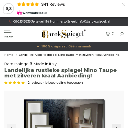
×
341
Reviews
9,8
06-21516836 Jeltewei 114 Hommerts-Sneek
info@barokspiegel.nl
0
MENU
Eigen productie, Geregistreerd Merk
Home
Landelijke rustieke spiegel Nino Taupe met zilveren kraal Aanbieding!
Barokspiegel® Made in Italy
Landelijke rustieke spiegel Nino Taupe
met zilveren kraal Aanbieding!
2 reviews -
je beoordeling toevoegen