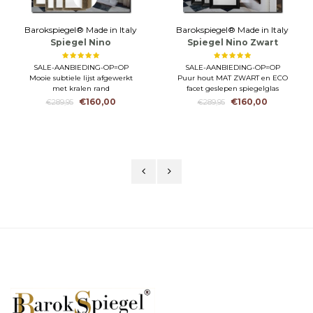
Barokspiegel® Made in Italy
Barokspiegel® Made in Italy
Spiegel Nino
Spiegel Nino Zwart
Antiekzilver-brons
Aanbieding!
SALE-AANBIEDING-OP=OP
SALE-AANBIEDING-OP=OP
Aanbieding!
Mooie subtiele lijst afgewerkt
Puur hout MAT ZWART en ECO
met kralen rand
facet geslepen spiegelglas
Puur hout en ECO facet geslepen
Grootste formaat 95x195cm
€160,00
€160,00
€289,95
€289,95
spiegelglas