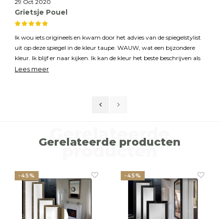
29 Oct 2020
Grietsje Pouel
Ik wou iets origineels en kwam door het advies van de spiegelstylist
uit op deze spiegel in de kleur taupe. WAUW, wat een bijzondere
kleur. Ik blijf er naar kijken. Ik kan de kleur het beste beschrijven als
grijs/groen met een zilveren gloed. Het staat erg mooi op mijn
Lees meer
crème witte muur. Bedankt voor het goede advies!!
Gerelateerde
Gerelateerde producten
producten
-45%
-45%