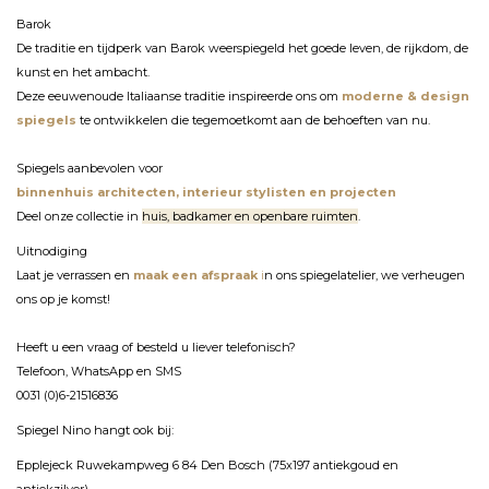
Barok
De traditie en tijdperk van Barok weerspiegeld het goede leven, de rijkdom, de
kunst en het ambacht.
Deze eeuwenoude
Italiaanse traditie i
nspireerde ons om
moderne & design
spiegels
te ontwikkelen die tegemoetkomt aan de behoeften van nu.
Spiegels aanbevolen voor
binnenhuis architecten, interieur stylisten en projecten
Deel onze collectie in
huis, badkamer en openbare ruimten
.
Uitnodiging
Laat je verrassen en
maak een afspraak
i
n ons spiegelatelier, we verheugen
ons op je komst!
Heeft u een vraag of besteld u liever telefonisch?
Telefoon, WhatsApp en SMS
0031 (0)6-21516836
Spiegel Nino hangt ook bij:
Epplejeck Ruwekampweg 6 84 Den Bosch (75x197 antiekgoud en