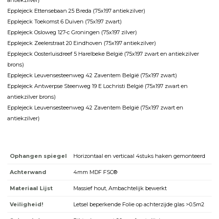
antiekzilver)
Epplejeck Ettensebaan 25 Breda (75x197 antiekzilver)
Epplejeck Toekomst 6 Duiven (75x197 zwart)
Epplejeck Osloweg 127-c Groningen (75x197 zilver)
Epplejeck Zeelerstraat 20 Eindhoven (75x197 antiekzilver)
Epplejeck Oosterluisdreef 5 Harelbeke België (75x197 zwart en antiekzilver
brons)
Epplejeck Leuvensesteenweg 42 Zaventem België (75x197 zwart)
Epplejeck Antwerpse Steenweg 19 E Lochristi België (75x197 zwart en
antiekzilver brons)
Epplejeck Leuvensesteenweg 42 Zaventem België (75x197 zwart en
antiekzilver)
Ophangen spiegel
Horizontaal en verticaal 4stuks haken gemonteerd
Achterwand
4mm MDF FSC®
Materiaal Lijst
Massief hout, Ambachtelijk bewerkt
Veiligheid!
Letsel beperkende Folie op achterzijde glas >0.5m2