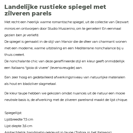
Landelijke rustieke spiegel met
zilveren parels
Met recht een heerlijk warme romantische spiegel, uit de collectie van Dezwart
mirrors en ontworpen door Studio Muscerino, om te genieten! En eenmaal
gezien ben je verliefd.
De spiegel is gemaakt in de stijl van Manoir die de sfeer van charmant wonen
met een moderne, warme uitstraling en een Mediterrane nonchalance bij u
thuis creëert.
De nonchalante chic van deze geraffineerde stijl en kleur geeft onmiddellijk
een Italiaans “gioia di vivere” (levensvreugde) aan.
Een zeer hoog en gedetailleerd afwerkingsniveau van natuurlijke materialen
als hout en bladzilver slagmetaal.
De kleur taupe hebben we gekozen omdat nuances uit de natuur een mooie
neutrale basis is, de afwerking met de zilveren parelrand maakt de lijst chique.
Spiegellijst:
Lijstbreedte 7,5 cm
Lijst diepte 3,6 cm
Ambachtelijk handmatig gekleurd in taupe (Tortora in het Italiaans)