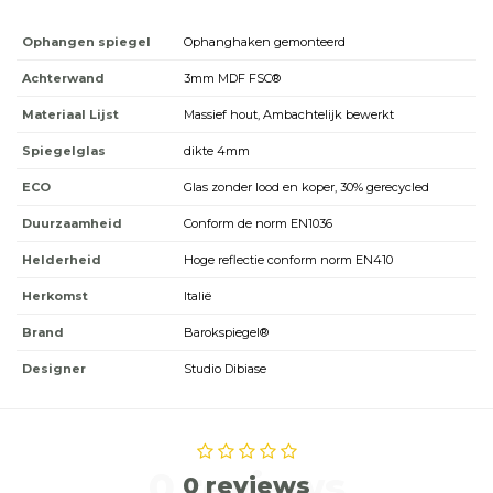
Ophangen spiegel
Ophanghaken gemonteerd
Achterwand
3mm MDF FSC®
Materiaal Lijst
Massief hout, Ambachtelijk bewerkt
Spiegelglas
dikte 4mm
ECO
Glas zonder lood en koper, 30% gerecycled
Duurzaamheid
Conform de norm EN1036
Helderheid
Hoge reflectie conform norm EN410
Herkomst
Italië
Brand
Barokspiegel®
Designer
Studio Dibiase
0 reviews
0 reviews