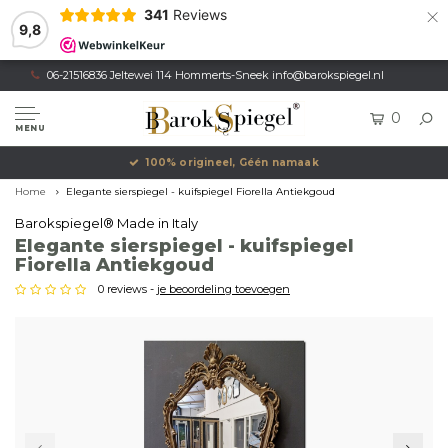
×
341
Reviews
9,8
06-21516836 Jeltewei 114 Hommerts-Sneek
info@barokspiegel.nl
0
MENU
100% origineel, Géén namaak
Home
Elegante sierspiegel - kuifspiegel Fiorella Antiekgoud
Barokspiegel® Made in Italy
Elegante sierspiegel - kuifspiegel
Fiorella Antiekgoud
0 reviews -
je beoordeling toevoegen