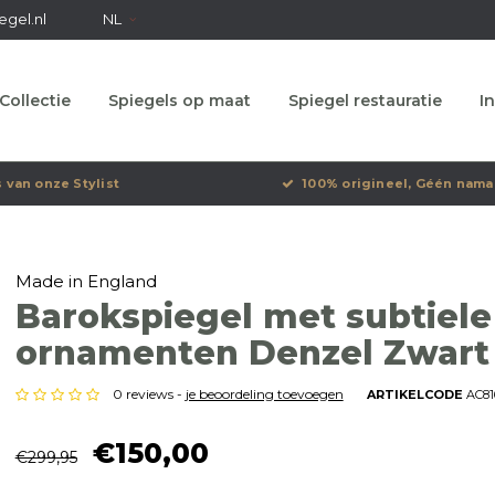
egel.nl
NL
Collectie
Spiegels op maat
Spiegel restauratie
In
s van onze Stylist
100% origineel, Géén nama
Made in England
Barokspiegel met subtiele
ornamenten Denzel Zwart
0 reviews -
je beoordeling toevoegen
ARTIKELCODE
AC81
€150,00
€299,95