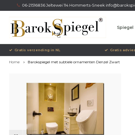
06-21516836 Jeltewei 114 Hommerts-Sneek
info@barokspi
Spiegel 
Gratis verzending in NL
Gratis advie
Home
Barokspiegel met subtiele ornamenten Denzel Zwart