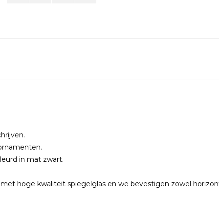
hrijven.
e ornamenten.
eurd in mat zwart.
et hoge kwaliteit spiegelglas en we bevestigen zowel horizontaa