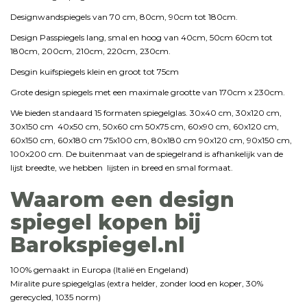
Designwandspiegels van 70 cm, 80cm, 90cm tot 180cm.
Design Passpiegels lang, smal en hoog van 40cm, 50cm 60cm tot
180cm, 200cm, 210cm, 220cm, 230cm.
Desgin kuifspiegels klein en groot tot 75cm
Grote design spiegels met een maximale grootte van 170cm x 230cm.
We bieden standaard 15 formaten spiegelglas. 30x40 cm, 30x120 cm,
30x150 cm 40x50 cm, 50x60 cm 50x75 cm, 60x90 cm, 60x120 cm,
60x150 cm, 60x180 cm 75x100 cm, 80x180 cm 90x120 cm, 90x150 cm,
100x200 cm. De buitenmaat van de spiegelrand is afhankelijk van de
lijst breedte, we hebben lijsten in breed en smal formaat.
Waarom een design
spiegel kopen bij
Barokspiegel.nl
100% gemaakt in Europa (Italië en Engeland)
Miralite pure spiegelglas (extra helder, zonder lood en koper, 30%
gerecycled, 1035 norm)