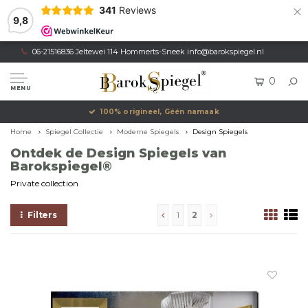
×
341
Reviews
9,8
06-21516836 Jeltewei 114 Hommerts-Sneek
info@barokspiegel.nl
0
MENU
Eigen productie, Geregistreerd Merk
Home
Spiegel Collectie
Moderne Spiegels
Design Spiegels
Ontdek de Design Spiegels van
Barokspiegel®
Private collection
Filters
1
2