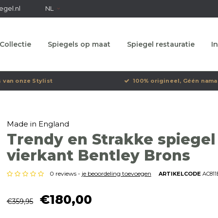
egel.nl
NL
Collectie
Spiegels op maat
Spiegel restauratie
In
s van onze Stylist
100% origineel, Géén nama
Made in England
Trendy en Strakke spiegel
vierkant Bentley Brons
0 reviews -
je beoordeling toevoegen
ARTIKELCODE
AC811
€180,00
€359,95