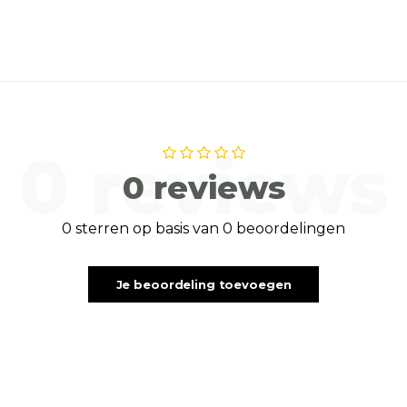
0 reviews
0 reviews
0 sterren op basis van 0 beoordelingen
Je beoordeling toevoegen