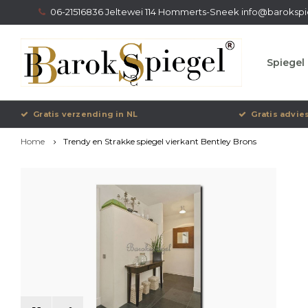
06-21516836 Jeltewei 114 Hommerts-Sneek
info@barokspi
Spiegel 
Gratis verzending in NL
Gratis advie
Home
Trendy en Strakke spiegel vierkant Bentley Brons