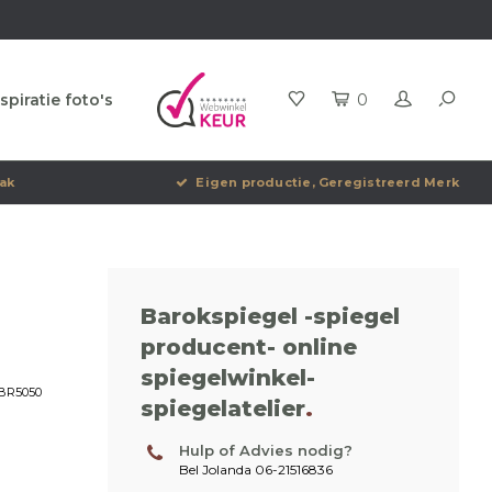
spiratie foto's
0
ak
Eigen productie, Geregistreerd Merk
Barokspiegel -spiegel
producent- online
spiegelwinkel-
BR5050
spiegelatelier
.
Hulp of Advies nodig?
Bel Jolanda 06-21516836